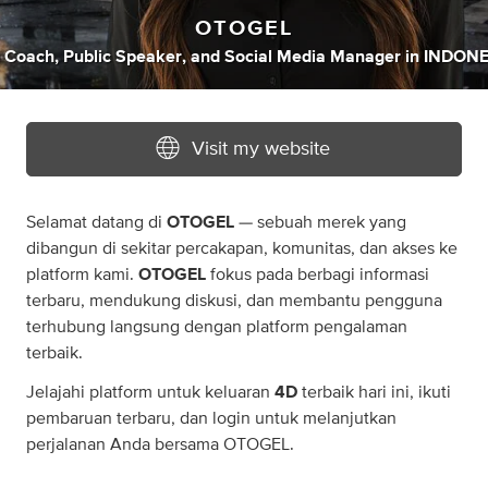
OTOGEL
e Coach
,
Public Speaker
,
and
Social Media Manager
in
INDONE
Visit my website
Selamat datang di
OTOGEL
— sebuah merek yang
dibangun di sekitar percakapan, komunitas, dan akses ke
platform kami.
OTOGEL
fokus pada berbagi informasi
terbaru, mendukung diskusi, dan membantu pengguna
terhubung langsung dengan platform pengalaman
terbaik.
Jelajahi platform untuk keluaran
4D
terbaik hari ini, ikuti
pembaruan terbaru, dan login untuk melanjutkan
perjalanan Anda bersama OTOGEL.