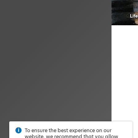
Lif
To ensure the best experience on our
website, we recommend that you allow