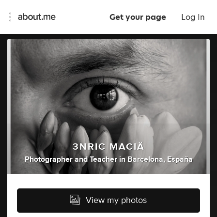
Get your page
Log In
3NRIC MACIÄ
Photographer
and
Teacher
in
Barcelona, España
View my photos