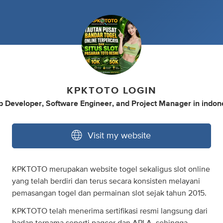
KPKTOTO LOGIN
 Developer
,
Software Engineer
,
and
Project Manager
in
indon
Visit my website
KPKTOTO merupakan website togel sekaligus slot online
yang telah berdiri dan terus secara konsisten melayani
pemasangan togel dan permainan slot sejak tahun 2015.
KPKTOTO telah menerima sertifikasi resmi langsung dari