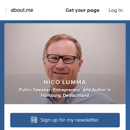
Get your page
Log In
NICO LUMMA
Public Speaker
,
Entrepreneur
,
and
Author
in
Hamburg, Deutschland
Sign up for my newsletter