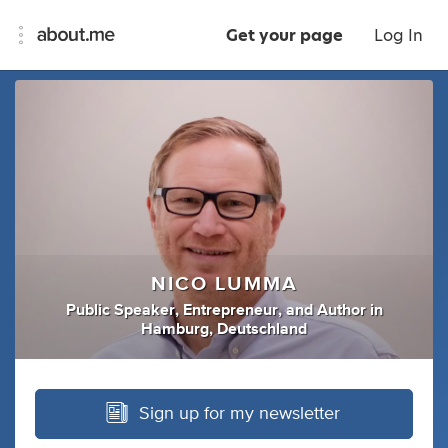
Get your page
Log In
NICO LUMMA
Public Speaker
,
Entrepreneur
,
and
Author
in
Hamburg, Deutschland
Sign up for my newsletter