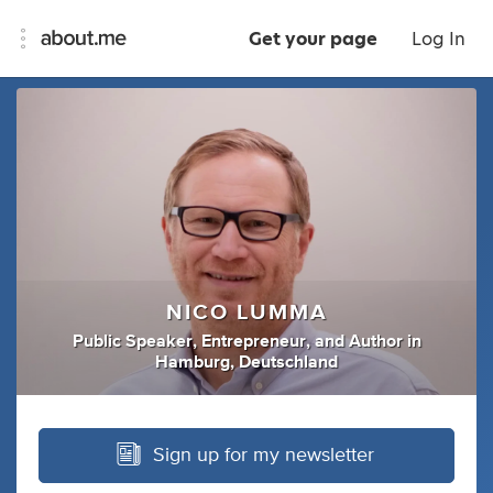
Get your page
Log In
NICO LUMMA
Public Speaker
,
Entrepreneur
,
and
Author
in
Hamburg, Deutschland
Sign up for my newsletter