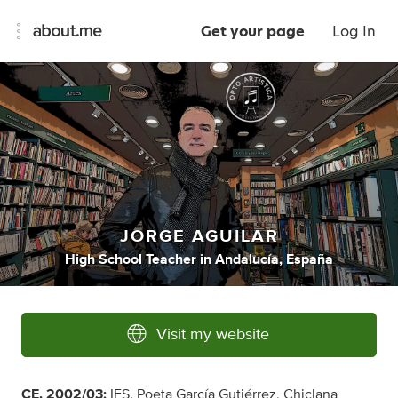
Get your page
Log In
JORGE AGUILAR
High School Teacher
in
Andalucía, España
Visit my website
CE. 2002/03:
IES. Poeta García Gutiérrez, Chiclana