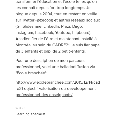
transformer l'éducation et l'école telles qu'on
les connaît depuis fort trop longtemps. Je
blogue depuis 2004, tout en restant en veille
sur Twitter (@zecool) et autres réseaux sociaux
(G , Slideshare, LinkedIn, Prezi, Diigo,
Instagram, Facebook, Youtube, Flipboard).
Acadien fier de l’être et maintenant installé à
Montréal au sein du CADRE21, je suis fier papa
de 3 enfants et papi de 2 petit-enfants.
Pour une description de mon parcours
professionnel, voici une balladodiffusion via
"École branchée":
http://www.ecolebranchee.com/2015/12/14/cad
re21-objectif-valorisation-du-developpement-
professionnel-des-enseignants/
WORK
Learning specialist