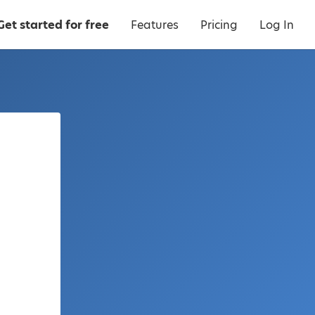
Get started for free
Features
Pricing
Log In