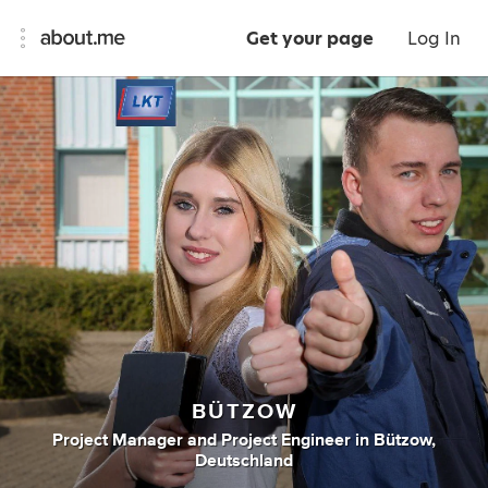
Get your page
Log In
BÜTZOW
Project Manager
and
Project Engineer
in
Bützow,
Deutschland