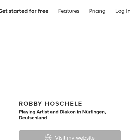
Get started for free
Features
Pricing
Log In
ROBBY HÖSCHELE
Playing Artist
and
Diakon
in
Nürtingen,
Deutschland
Visit my website