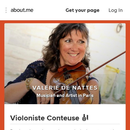
Get your page
Log In
VALÉRIE DE NATTES
Musician
and
Artist
in
Paris
Violoniste Conteuse 🎻