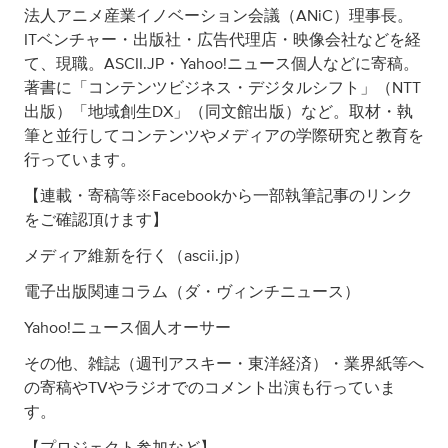
法人アニメ産業イノベーション会議（ANiC）理事長。
ITベンチャー・出版社・広告代理店・映像会社などを経
て、現職。ASCII.JP・Yahoo!ニュース個人などに寄稿。
著書に「コンテンツビジネス・デジタルシフト」（NTT
出版）「地域創生DX」（同文館出版）など。取材・執
筆と並行してコンテンツやメディアの学際研究と教育を
行っています。
【連載・寄稿等※Facebookから一部執筆記事のリンク
をご確認頂けます】
メディア維新を行く（ascii.jp）
電子出版関連コラム（ダ・ヴィンチニュース）
Yahoo!ニュース個人オーサー
その他、雑誌（週刊アスキー・東洋経済）・業界紙等へ
の寄稿やTVやラジオでのコメント出演も行っていま
す。
【プロジェクト参加など】