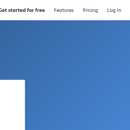
Get started for free
Features
Pricing
Log In