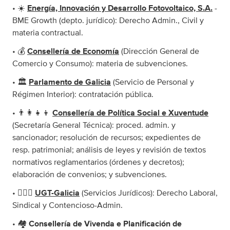
• ☀️
Energía, Innovación y Desarrollo Fotovoltaico, S.A.
-
BME Growth (depto. jurídico): Derecho Admin., Civil y
materia contractual.
• 💰
Consellería de Economía
(Dirección General de
Comercio y Consumo): materia de subvenciones.
• 🏛️
Parlamento de Galicia
(Servicio de Personal y
Régimen Interior): contratación pública.
• 👨‍👩‍👧‍👦
Consellería de Política Social e Xuventude
(Secretaría General Técnica): proced. admin. y
sancionador; resolución de recursos; expedientes de
resp. patrimonial; análisis de leyes y revisión de textos
normativos reglamentarios (órdenes y decretos);
elaboración de convenios; y subvenciones.
• 👷🏼‍♂️
UGT-Galicia
(Servicios Jurídicos): Derecho Laboral,
Sindical y Contencioso-Admin.
• 🏘️
Consellería de Vivenda e Planificación de