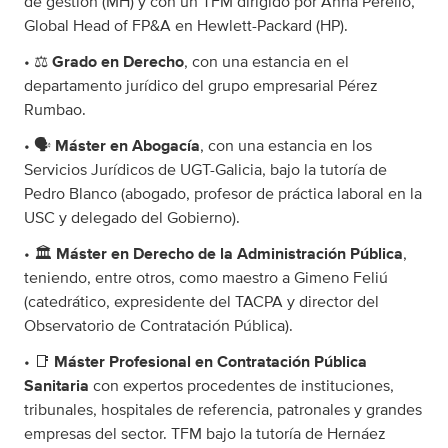
de gestión (MH) y con un TFM dirigido por Anna Perelló,
Global Head of FP&A en Hewlett-Packard (HP).
• ⚖️
Grado en Derecho
, con una estancia en el
departamento jurídico del grupo empresarial Pérez
Rumbao.
• 🗣️
Máster en Abogacía
, con una estancia en los
Servicios Jurídicos de UGT-Galicia, bajo la tutoría de
Pedro Blanco (abogado, profesor de práctica laboral en la
USC y delegado del Gobierno).
• 🏛️
Máster en Derecho de la Administración Pública
,
teniendo, entre otros, como maestro a Gimeno Feliú
(catedrático, expresidente del TACPA y director del
Observatorio de Contratación Pública).
• 📑
Máster Profesional en Contratación Pública
Sanitaria
con expertos procedentes de instituciones,
tribunales, hospitales de referencia, patronales y grandes
empresas del sector. TFM bajo la tutoría de Hernáez