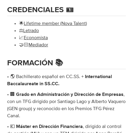
CREDENCIALES 🪪
🌟
Lifetime member (Nova Talent
)
⚖️
Letrado
📈
Economista
🤝🏻
Mediador
FORMACIÓN 📚
• 🌎 Bachillerato español en CC.SS. +
International
Baccalaureate in SS.CC.
• 🏢
Grado en Administración y Dirección de Empresas
,
con un TFG dirigido por Santiago Lago y Alberto Vaquero
(GEN group) y reconocido en los Premios TFG Pérez
Canal.
• 💶
Máster en Dirección Financiera
, dirigido al control