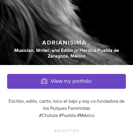
ADRIANISIMA .
Musician
,
Writer
,
and
Editor
in
Heroica Puebla de
Zaragoza, México
View my portfolio
Escribo, edito, canto, toco el bajo y soy co-fundadora de
los Pulques Feministas
#Cholula #Puebla #México
EDUCATION