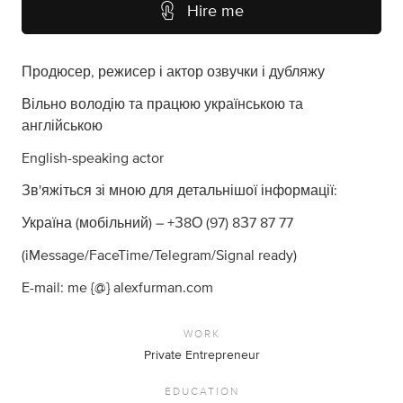
Hire me
Продюсер, режисер і актор озвучки і дубляжу
Вільно володію та працюю українською та
англійською
English-speaking actor
Зв'яжіться зі мною для детальнішої інформації:
Україна (мобільний) – +З8О (97) 8З7 87 77
(iMessage/FaceTime/Telegram/Signal ready)
E-mail: me {@} alexfurman.com
WORK
Private Entrepreneur
EDUCATION