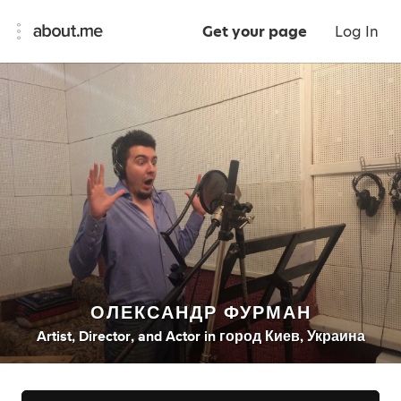
Get your page
Log In
ОЛЕКСАНДР ФУРМАН
Artist
,
Director
,
and
Actor
in
город Киев, Украина