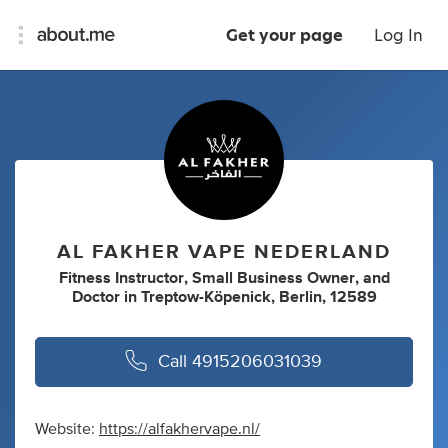
Get your page
Log In
AL FAKHER VAPE NEDERLAND
Fitness Instructor
,
Small Business Owner
,
and
Doctor
in
Treptow-Köpenick, Berlin, 12589
Call
4915206031039
Website:
https://alfakhervape.nl/