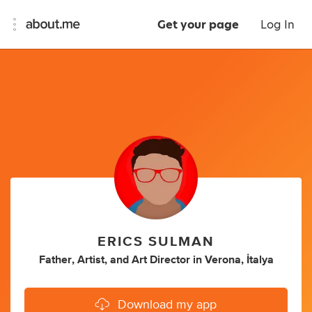
Get your page
Log In
ERICS SULMAN
Father
,
Artist
,
and
Art Director
in
Verona, İtalya
Download my app