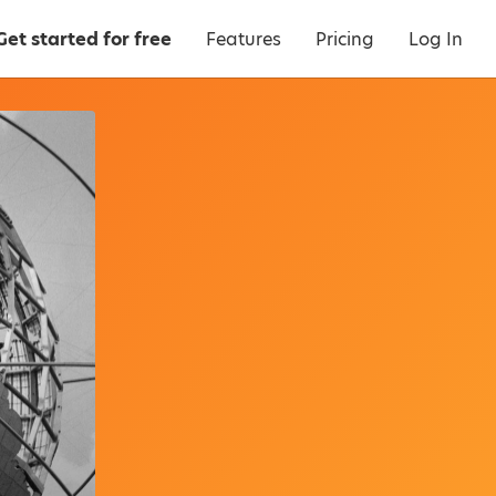
Get started for free
Features
Pricing
Log In