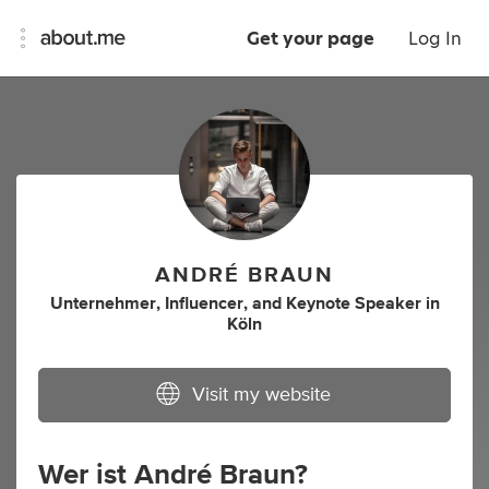
Get your page
Log In
ANDRÉ BRAUN
Unternehmer
,
Influencer
,
and
Keynote Speaker
in
Köln
Visit my website
Wer ist André Braun?