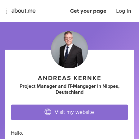
Get your page
Log In
ANDREAS KERNKE
Project Manager
and
IT-Mangager
in
Nippes,
Deutschland
Visit my website
Hallo,