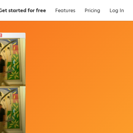
Get started for free
Features
Pricing
Log In