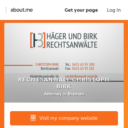
Get your page
Log In
RECHTSANWALT CHRISTOPH
BIRK
Attorney
in
Bremen
Visit my company website