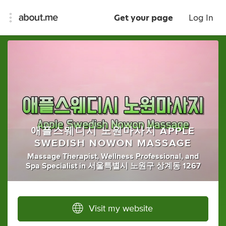
Get your page
Log In
애플스웨디시 노원마사지 APPLE
SWEDISH NOWON MASSAGE
Massage Therapist
,
Wellness Professional
,
and
Spa Specialist
in
서울특별시 노원구 상계동 1267
Visit my website