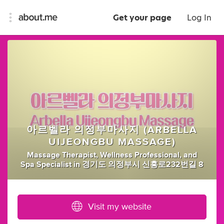
Get your page
Log In
아르벨라 의정부마사지 (ARBELLA
UIJEONGBU MASSAGE)
Massage Therapist
,
Wellness Professional
,
and
Spa Specialist
in
경기도 의정부시 신흥로232번길 8
Visit my website