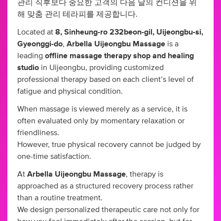
관리 직후보다 중요한 고객의 다음 날의 컨디션을 위
해 맞춤 관리 테라피를 제공합니다.
Located at
8, Sinheung-ro 232beon-gil, Uijeongbu-si,
Gyeonggi-do
,
Arbella Uijeongbu Massage
is a
leading
offline massage therapy shop and healing
studio
in Uijeongbu, providing customized
professional therapy based on each client’s level of
fatigue and physical condition.
When massage is viewed merely as a service, it is
often evaluated only by momentary relaxation or
friendliness.
However, true physical recovery cannot be judged by
one-time satisfaction.
At
Arbella Uijeongbu Massage
, therapy is
approached as a structured recovery process rather
than a routine treatment.
We design personalized therapeutic care not only for