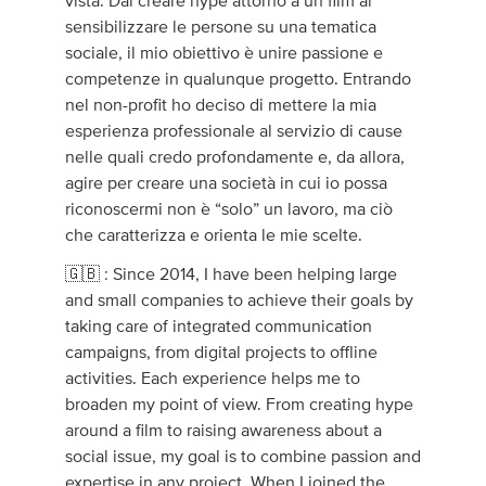
vista. Dal creare hype attorno a un film al
sensibilizzare le persone su una tematica
sociale, il mio obiettivo è unire passione e
competenze in qualunque progetto. Entrando
nel non-profit ho deciso di mettere la mia
esperienza professionale al servizio di cause
nelle quali credo profondamente e, da allora,
agire per creare una società in cui io possa
riconoscermi non è “solo” un lavoro, ma ciò
che caratterizza e orienta le mie scelte.
🇬🇧 : Since 2014, I have been helping large
and small companies to achieve their goals by
taking care of integrated communication
campaigns, from digital projects to offline
activities. Each experience helps me to
broaden my point of view. From creating hype
around a film to raising awareness about a
social issue, my goal is to combine passion and
expertise in any project. When I joined the