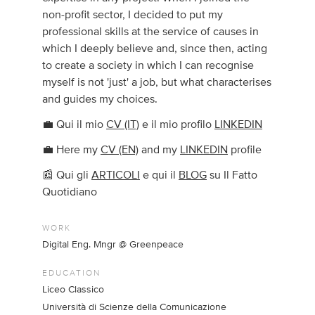
non-profit sector, I decided to put my
professional skills at the service of causes in
which I deeply believe and, since then, acting
to create a society in which I can recognise
myself is not 'just' a job, but what characterises
and guides my choices.
💼 Qui il mio
CV (IT)
e il mio profilo
LINKEDIN
💼 Here my
CV (EN)
and my
LINKEDIN
profile
📰 Qui gli
ARTICOLI
e qui il
BLOG
su Il Fatto
Quotidiano
WORK
Digital Eng. Mngr @ Greenpeace
EDUCATION
Liceo Classico
Università di Scienze della Comunicazione