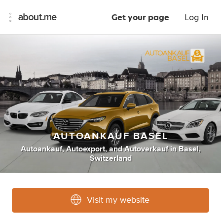
Get your page
Log In
AUTOANKAUF BASEL
Autoankauf
,
Autoexport
,
and
Autoverkauf
in
Basel,
Switzerland
Visit my website