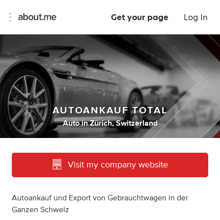
Get your page
Log In
AUTOANKAUF TOTAL
Auto
in
Zürich, Switzerland
Visit my company website
Autoankauf und Export von Gebrauchtwagen in der
Ganzen Schweiz