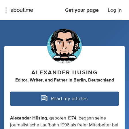
Get your page
Log In
ALEXANDER HÜSING
Editor
,
Writer
,
and
Father
in
Berlin, Deutschland
Read my articles
Alexander Hüsing
, geboren 1974, begann seine
journalistische Laufbahn 1996 als freier Mitarbeiter bei