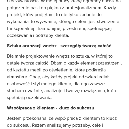
rzeczywistością. W mojej pracy kładę ogromny nacisk na
połączenie pasji do piękna z profesjonalizmem. Każdy
projekt, który podjęłam, to nie tylko zadanie do
wykonania, to wyzwanie, którego celem jest stworzenie
funkcjonalnej i harmonijnej przestrzeni, spełniającej
oczekiwania i potrzeby klienta.
Sztuka aranżacji wnętrz - szczegóły tworzą całość
Dla mnie projektowanie wnętrz to sztuka, w której to
detale tworzą całość. Dbam o każdy element przestrzeni,
od kształtu mebli po oświetlenie, które podkreśla
atmosferę. Chcę, aby każdy projekt odzwierciedlał
osobowość i styl mojego klienta, dlatego zawsze
słucham uważnie, analizuję i tworzę rozwiązania, które
spełniają oczekiwania.
Współpraca z klientem - klucz do sukcesu
Jestem przekonana, że współpraca z klientem to klucz
do sukcesu. Razem analizujemy potrzeby, cele i