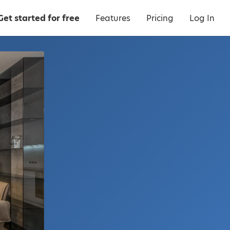
Get started for free
Features
Pricing
Log In