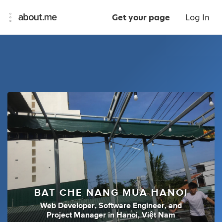
Get your page
Log In
BAT CHE NANG MUA HANOI
Web Developer
,
Software Engineer
,
and
Project Manager
in
Hanoi, Việt Nam