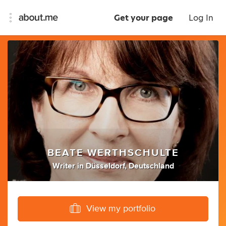
Get your page
Log In
BEATE WERTHSCHULTE
Writer
in
Düsseldorf, Deutschland
View my portfolio