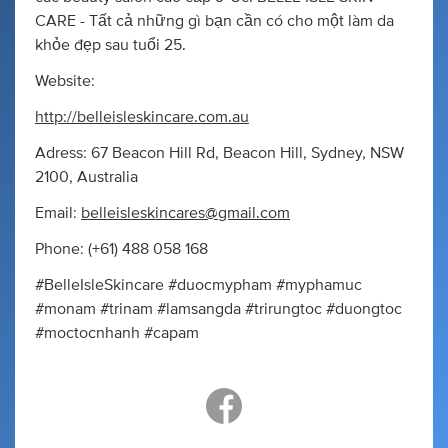
CARE - Tất cả những gì bạn cần có cho một làm da
khỏe đẹp sau tuổi 25.
Website:
http://belleisleskincare.com.au
Adress: 67 Beacon Hill Rd, Beacon Hill, Sydney, NSW
2100, Australia
Email:
belleisleskincares@gmail.com
Phone: (+61) 488 058 168
#BelleIsleSkincare #duocmypham #myphamuc
#monam #trinam #lamsangda #trirungtoc #duongtoc
#moctocnhanh #capam