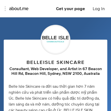
Get your page
Log In
BELLEISLE SKINCARE
Consultant
,
Web Developer
,
and
Artist
in
67 Beacon
Hill Rd, Beacon Hill, Sydney, NSW 2100, Australia
Belle Isle Skincare ra đời sau thời gian hơn 7 năm
nghiên cứu và phát triển sản phẩm dược mỹ phẩm
Úc. Belle Isle Skincare có hiệu quả đặc trị dưỡng da,
làm sáng da và mờ nám, dưỡng tóc chuyên dùng tại
các beauty salon cao cấp ở Úc. BELLE ISLE SKIN