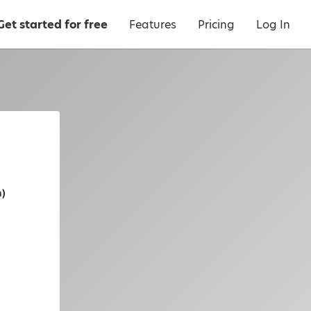
Get started for free
Features
Pricing
Log In
)