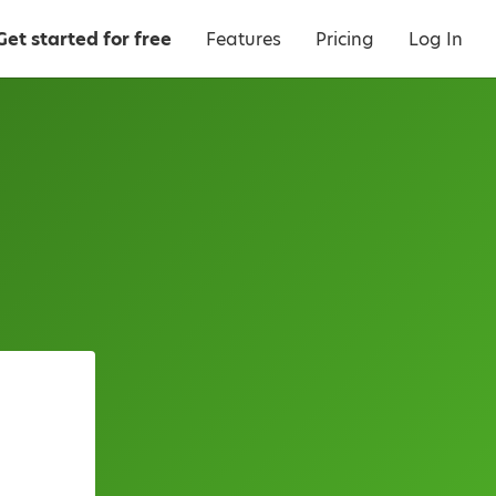
Get started for free
Features
Pricing
Log In