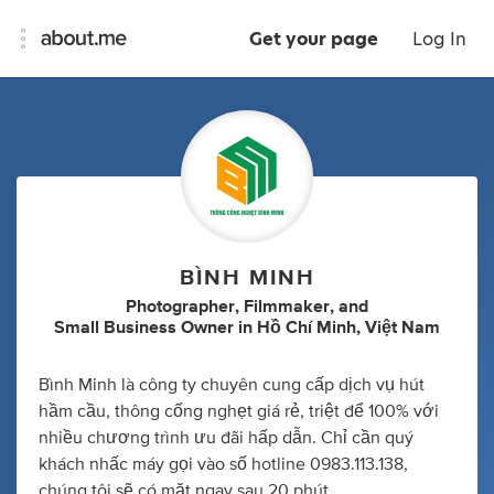
Get your page
Log In
BÌNH MINH
Photographer
,
Filmmaker
,
and
Small Business Owner
in
Hồ Chí Minh, Việt Nam
Bình Minh là công ty chuyên cung cấp dịch vụ hút
hầm cầu, thông cống nghẹt giá rẻ, triệt để 100% với
nhiều chương trình ưu đãi hấp dẫn. Chỉ cần quý
khách nhấc máy gọi vào số hotline 0983.113.138,
chúng tôi sẽ có mặt ngay sau 20 phút.