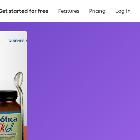
Get started for free
Features
Pricing
Log In