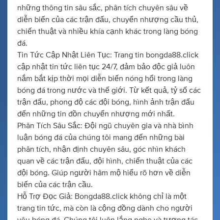
những thông tin sâu sắc, phân tích chuyên sâu về
diễn biến của các trận đấu, chuyển nhượng cầu thủ,
chiến thuật và nhiều khía cạnh khác trong làng bóng
đá.
Tin Tức Cập Nhật Liên Tục: Trang tin bongda88.click
cập nhật tin tức liên tục 24/7, đảm bảo độc giả luôn
nắm bắt kịp thời mọi diễn biến nóng hổi trong làng
bóng đá trong nước và thế giới. Từ kết quả, tỷ số các
trận đấu, phong độ các đội bóng, hình ảnh trận đấu
đến những tin đồn chuyển nhượng mới nhất.
Phân Tích Sâu Sắc: Đội ngũ chuyên gia và nhà bình
luận bóng đá của chúng tôi mang đến những bài
phân tích, nhận định chuyên sâu, góc nhìn khách
quan về các trận đấu, đội hình, chiến thuật của các
đội bóng. Giúp người hâm mộ hiểu rõ hơn về diễn
biến của các trận cầu.
Hỗ Trợ Đọc Giả: Bongda88.click không chỉ là một
trang tin tức, mà còn là cộng đồng dành cho người