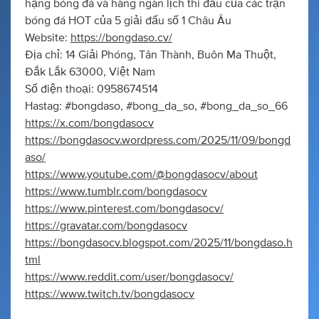
hạng bóng đá và hàng ngàn lịch thi đấu của các trận
bóng đá HOT của 5 giải đấu số 1 Châu Âu
Website:
https://bongdaso.cv/
Địa chỉ: 14 Giải Phóng, Tân Thành, Buôn Ma Thuột,
Đắk Lắk 63000, Việt Nam
Số điện thoại: 0958674514
Hastag: #bongdaso, #bong_da_so, #bong_da_so_66
https://x.com/bongdasocv
https://bongdasocv.wordpress.com/2025/11/09/bongd
aso/
https://www.youtube.com/@bongdasocv/about
https://www.tumblr.com/bongdasocv
https://www.pinterest.com/bongdasocv/
https://gravatar.com/bongdasocv
https://bongdasocv.blogspot.com/2025/11/bongdaso.h
tml
https://www.reddit.com/user/bongdasocv/
https://www.twitch.tv/bongdasocv