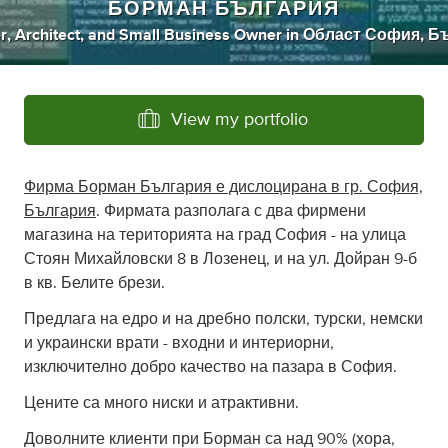
БОРМАН БЪЛГАРИЯ
r
,
Architect
,
and
Small Business Owner
in
Област София, Б
View my portfolio
Фирма Борман България е дислоцирана в гр. София,
България
. Фирмата разполага с два фирмени
магазина на територията на град София - на улица
Стоян Михайловски 8 в Лозенец, и на ул. Дойран 9-б
в кв. Белите брези.
Предлага на едро и на дребно полски, турски, немски
и украински врати - входни и интериорни,
изключително добро качество на пазара в София.
Цените са много ниски и атрактивни.
Доволните клиенти при Борман са над 90% (хора,