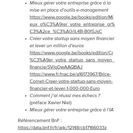
Mieux gérer votre entreprise grâce à la
mise en place d’outils e-management
https://www.google.be/books/edition/Mi
eux_g%C3%A9rer_votre_entreprise_gr%
C3%A2ce_%C3%A0/lL4B-B0fSJsC
Créer votre startup sans moyen financier
et lever un million d’euros
https://www.google.be/books/edition/Cr
%C3%A9er_votre_startup_sans_moyen_
financie/SVIoDwAAQBAJ
https://www.fr.fnac.be/a16173967/Brice-
Cornet-Creer-votre-startup-sans-moyen-
financier-et-lever-1-000-000-Euro
Comment j’ai réussi mes échecs ?
(préface Xavier Niel)
Mieux gérer votre entreprise grâce à l’IA
Référencement BnF :
https://data.bnf.fr/fr/ark:/12148/cb17166033z