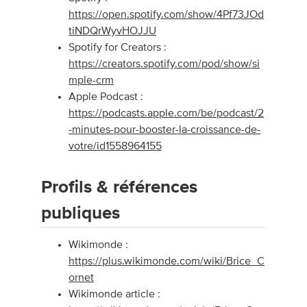
https://open.spotify.com/show/4Pf73JOd
tiNDQrWyvHOJJU
Spotify for Creators :
https://creators.spotify.com/pod/show/si
mple-crm
Apple Podcast :
https://podcasts.apple.com/be/podcast/2
-minutes-pour-booster-la-croissance-de-
votre/id1558964155
Profils & références
publiques
Wikimonde :
https://plus.wikimonde.com/wiki/Brice_C
ornet
Wikimonde article :