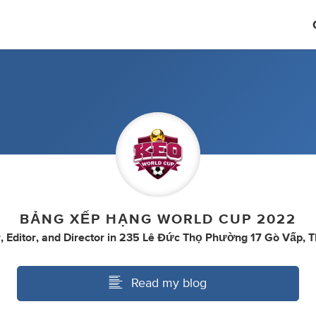
BẢNG XẾP HẠNG WORLD CUP 2022
r
,
Editor
,
and
Director
in
235 Lê Đức Thọ Phường 17 Gò Vấp,
Read my blog