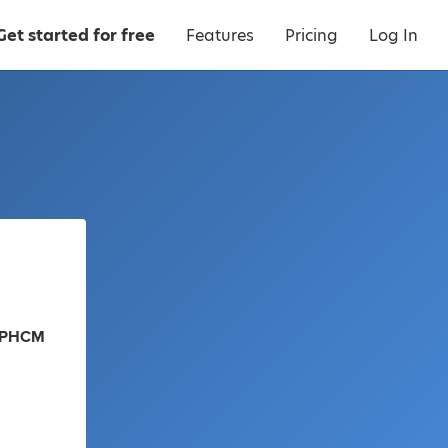
Get started for free
Features
Pricing
Log In
 TPHCM