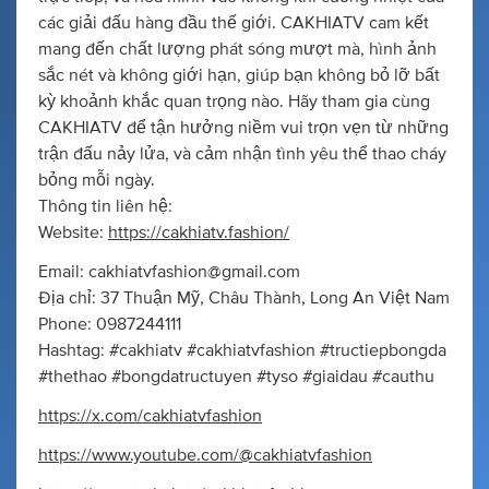
các giải đấu hàng đầu thế giới. CAKHIATV cam kết
mang đến chất lượng phát sóng mượt mà, hình ảnh
sắc nét và không giới hạn, giúp bạn không bỏ lỡ bất
kỳ khoảnh khắc quan trọng nào. Hãy tham gia cùng
CAKHIATV để tận hưởng niềm vui trọn vẹn từ những
trận đấu nảy lửa, và cảm nhận tình yêu thể thao cháy
bỏng mỗi ngày.
Thông tin liên hệ:
Website:
https://cakhiatv.fashion/
Email:
cakhiatvfashion@gmail.com
Địa chỉ: 37 Thuận Mỹ, Châu Thành, Long An Việt Nam
Phone: 0987244111
Hashtag: #cakhiatv #cakhiatvfashion #tructiepbongda
#thethao #bongdatructuyen #tyso #giaidau #cauthu
https://x.com/cakhiatvfashion
https://www.youtube.com/@cakhiatvfashion