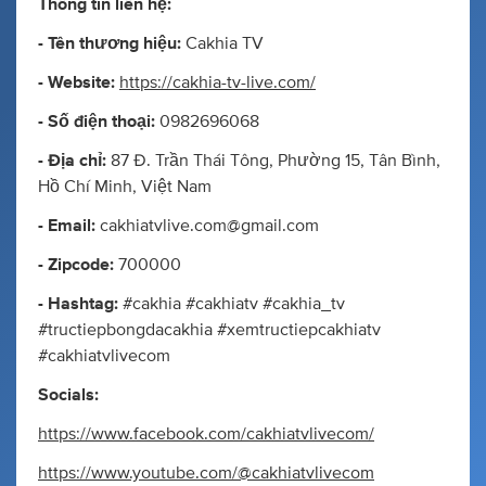
Thông tin liên hệ:
- Tên thương hiệu:
Cakhia TV
- Website:
https://cakhia-tv-live.com/
- Số điện thoại:
0982696068
- Địa chỉ:
87 Đ. Trần Thái Tông, Phường 15, Tân Bình,
Hồ Chí Minh, Việt Nam
- Email:
cakhiatvlive.com@gmail.com
- Zipcode:
700000
- Hashtag:
#cakhia #cakhiatv #cakhia_tv
#tructiepbongdacakhia #xemtructiepcakhiatv
#cakhiatvlivecom
Socials:
https://www.facebook.com/cakhiatvlivecom/
https://www.youtube.com/@cakhiatvlivecom