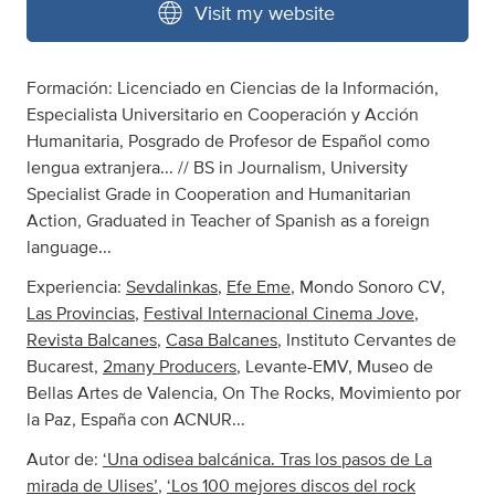
Visit my website
Formación: Licenciado en Ciencias de la Información,
Especialista Universitario en Cooperación y Acción
Humanitaria, Posgrado de Profesor de Español como
lengua extranjera... // BS in Journalism, University
Specialist Grade in Cooperation and Humanitarian
Action, Graduated in Teacher of Spanish as a foreign
language...
Experiencia:
Sevdalinkas
,
Efe Eme
, Mondo Sonoro CV,
Las Provincias
,
Festival Internacional Cinema Jove
,
Revista Balcanes
,
Casa Balcanes
, Instituto Cervantes de
Bucarest,
2many Producers
, Levante-EMV, Museo de
Bellas Artes de Valencia, On The Rocks, Movimiento por
la Paz, España con ACNUR...
Autor de:
‘Una odisea balcánica. Tras los pasos de La
mirada de Ulises’
,
‘Los 100 mejores discos del rock