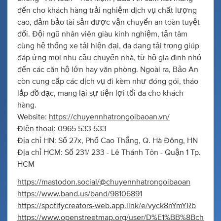
đến cho khách hàng trải nghiệm dịch vụ chất lượng
cao, đảm bảo tài sản được vận chuyển an toàn tuyệt
đối. Đội ngũ nhân viên giàu kinh nghiệm, tận tâm
cùng hệ thống xe tải hiện đại, đa dạng tải trọng giúp
đáp ứng mọi nhu cầu chuyển nhà, từ hộ gia đình nhỏ
đến các căn hộ lớn hay văn phòng. Ngoài ra, Bảo An
còn cung cấp các dịch vụ đi kèm như đóng gói, tháo
lắp đồ đạc, mang lại sự tiện lợi tối đa cho khách
hàng.
Website:
https://chuyennhatrongoibaoan.vn/
Điện thoại: 0965 533 533
Địa chỉ HN: Số 27x, Phố Cao Thắng, Q. Hà Đông, HN
Địa chỉ HCM: Số 231/ 233 - Lê Thánh Tôn - Quận 1 Tp.
HCM
https://mastodon.social/@chuyennhatrongoibaoan
https://www.band.us/band/98106891
https://spotifycreators-web.app.link/e/vyck8nYmYRb
https://www.openstreetmap.org/user/D%E1%BB%8Bch