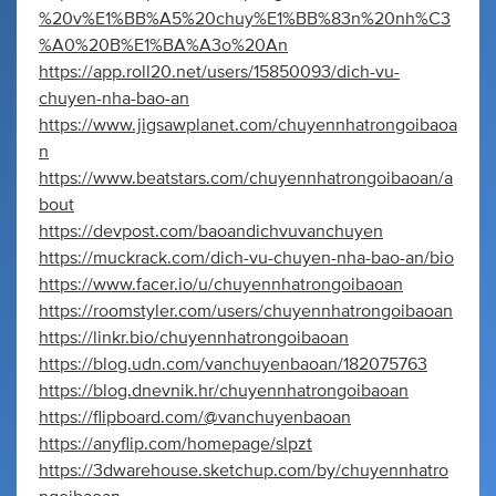
%20v%E1%BB%A5%20chuy%E1%BB%83n%20nh%C3
%A0%20B%E1%BA%A3o%20An
https://app.roll20.net/users/15850093/dich-vu-
chuyen-nha-bao-an
https://www.jigsawplanet.com/chuyennhatrongoibaoa
n
https://www.beatstars.com/chuyennhatrongoibaoan/a
bout
https://devpost.com/baoandichvuvanchuyen
https://muckrack.com/dich-vu-chuyen-nha-bao-an/bio
https://www.facer.io/u/chuyennhatrongoibaoan
https://roomstyler.com/users/chuyennhatrongoibaoan
https://linkr.bio/chuyennhatrongoibaoan
https://blog.udn.com/vanchuyenbaoan/182075763
https://blog.dnevnik.hr/chuyennhatrongoibaoan
https://flipboard.com/@vanchuyenbaoan
https://anyflip.com/homepage/slpzt
https://3dwarehouse.sketchup.com/by/chuyennhatro