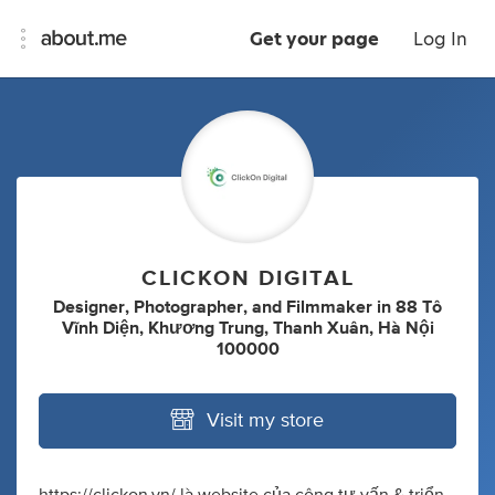
Get your page
Log In
CLICKON DIGITAL
Designer
,
Photographer
,
and
Filmmaker
in
88 Tô
Vĩnh Diện, Khương Trung, Thanh Xuân, Hà Nội
100000
Visit my store