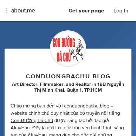
Get your page
Log In
CONDUONGBACHU BLOG
Art Director
,
Filmmaker
,
and
Realtor
in
19B Nguyễn
Thị Minh Khai, Quận 1, TP.HCM
Chào mừng bạn đến với conduongbachu.blog –
website chính chủ duy nhất của bộ truyện nổi tiếng
Con Đường Bá Chủ
được sáng tác bởi tác giả
AkayHau. Đây là nơi lưu giữ trọn vẹn hành trình sáng
tạo của AkayHau, mang đến cho độc giả những