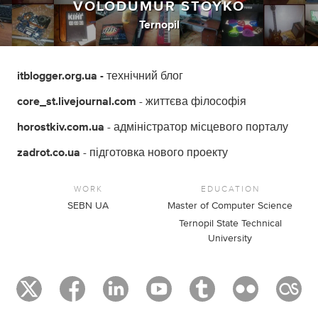
VOLODUMUR STOYKO
Ternopil
itblogger.org.ua -
технічний блог
core_st.livejournal.com
- життєва філософія
horostkiv.com.ua
- адміністратор місцевого порталу
zadrot.co.ua
- підготовка нового проекту
WORK
EDUCATION
SEBN UA
Master of Computer Science
Ternopil State Technical
University